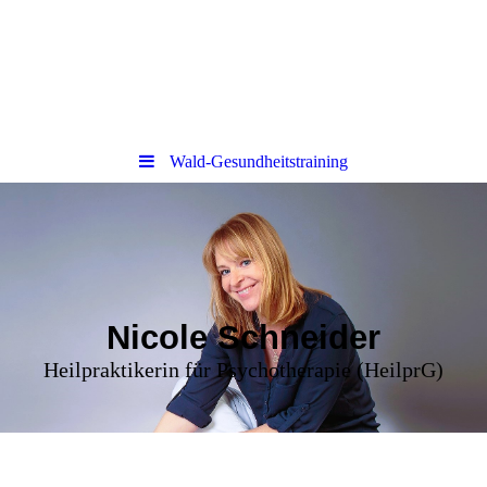
Wald-Gesundheitstraining
Nicole Schneider
Heilpraktikerin für Psychotherapie (HeilprG)