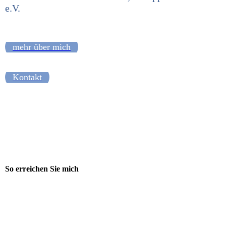
e.V.
mehr über mich
Kontakt
Der Weg zur Praxis
So erreichen Sie mich
Anschrift Praxisräume
Pfalzburger Str. 53
10717 Berlin
Nicole Schneider
Tel.: +49 (0) 30 22 46 55 01